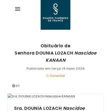
Obituário de
AVIS DE DÉCÈS
Senhora DOUNIA
LOZACH
Nascidoe
ORGANISER DES OBSÈQUES
KANAAN
Publicado em terça 19 maio 2026
PRÉVOIR SES OBSÈQUES
Conectar
SERVICES & ARTICLES
PT
Entretien de sépulture
NOTRE AGENCE
Livraison de Fleurs Naturelles
ESPACE FAMILLE
Sra. DOUNIA
LOZACH
Nascidoe
Livraison de plaques