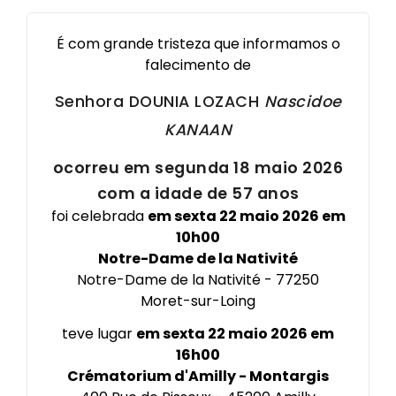
É com grande tristeza que informamos o
falecimento de
Senhora DOUNIA
LOZACH
Nascidoe
KANAAN
ocorreu em segunda 18 maio 2026
com a idade de 57 anos
foi celebrada
em sexta 22 maio 2026 em
10h00
Notre-Dame de la Nativité
Notre-Dame de la Nativité - 77250
Moret-sur-Loing
×
Notre-Dame de la Nativité
Notre-Dame de la Nativité
teve lugar
em sexta 22 maio 2026 em
77250
16h00
Obtenir l'itinéraire
Crématorium d'Amilly - Montargis