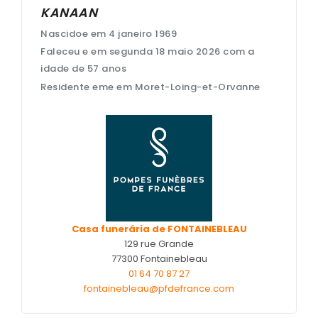
KANAAN
Nos capitons funéraires
Nascidoe em 4 janeiro 1969
Nos cercueils
Faleceu e em segunda 18 maio 2026 com a
idade de 57 anos
Nos fleurs naturelles
Residente eme em Moret-Loing-et-Orvanne
Nos monuments
Nos urnes funéraires
Rapatriement
Services aux familles
Casa funerária de FONTAINEBLEAU
129 rue Grande
77300 Fontainebleau
01 64 70 87 27
fontainebleau@pfdefrance.com