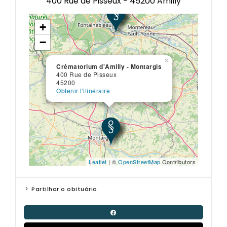
400 Rue de Pisseux - 45200 Amilly
+
−
×
Crématorium d'Amilly - Montargis
400 Rue de Pisseux
45200
Obtenir l'itinéraire
Leaflet
| ©
OpenStreetMap
Contributors
Partilhar o obituário