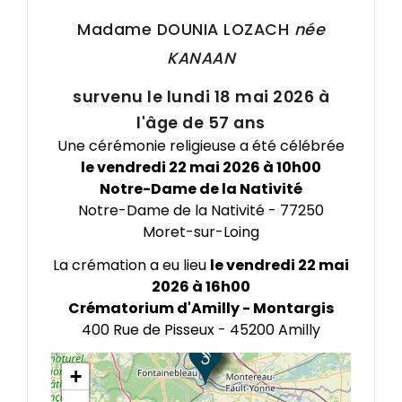
Madame DOUNIA
LOZACH
née
KANAAN
survenu le lundi 18 mai 2026 à
l'âge de 57 ans
Une cérémonie religieuse a été célébrée
le vendredi 22 mai 2026 à 10h00
Notre-Dame de la Nativité
Notre-Dame de la Nativité - 77250
Moret-sur-Loing
×
Notre-Dame de la Nativité
Notre-Dame de la Nativité
La crémation a eu lieu
le vendredi 22 mai
77250
2026 à 16h00
Obtenir l'itinéraire
Crématorium d'Amilly - Montargis
400 Rue de Pisseux - 45200 Amilly
+