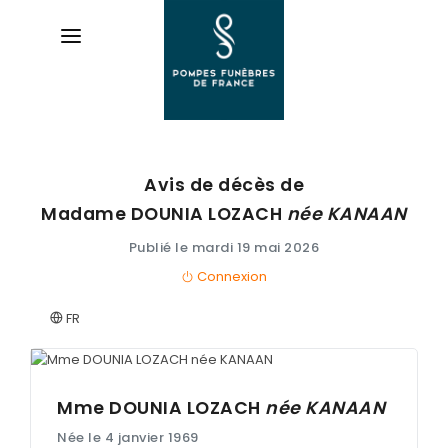
Avis de décès de
AVIS DE DÉCÈS
Madame DOUNIA
LOZACH
née
KANAAN
ORGANISER DES OBSÈQUES
Publié le mardi 19 mai 2026
Connexion
PRÉVOIR SES OBSÈQUES
FR
SERVICES & ARTICLES
Entretien de sépulture
NOTRE AGENCE
Livraison de Fleurs Naturelles
Mme DOUNIA
LOZACH
née
KANAAN
ESPACE FAMILLE
Née le 4 janvier 1969
Livraison de plaques