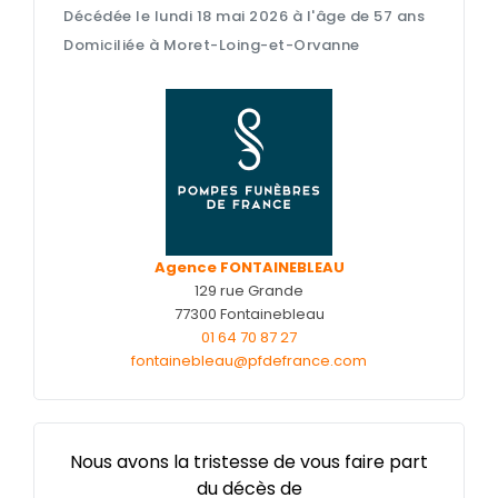
Décédée le lundi 18 mai 2026 à l'âge de 57 ans
Nos capitons funéraires
Domiciliée à Moret-Loing-et-Orvanne
Nos cercueils
Nos fleurs naturelles
Nos monuments
Nos urnes funéraires
Rapatriement
Agence FONTAINEBLEAU
Services aux familles
129 rue Grande
77300 Fontainebleau
01 64 70 87 27
fontainebleau@pfdefrance.com
Nous avons la tristesse de vous faire part
du décès de