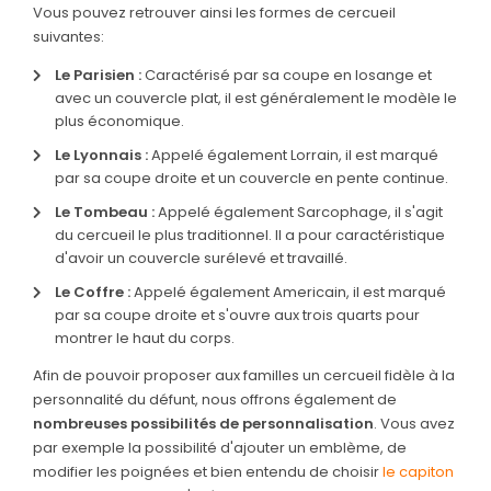
Vous pouvez retrouver ainsi les formes de cercueil
suivantes:
SERVICES & ARTICLES
Le Parisien :
Caractérisé par sa coupe en losange et
Entretien de sépulture
NOTRE AGENCE
avec un couvercle plat, il est généralement le modèle le
plus économique.
Livraison de Fleurs Naturelles
ESPACE FAMILLE
Le Lyonnais :
Appelé également Lorrain, il est marqué
Livraison de plaques
par sa coupe droite et un couvercle en pente continue.
Nos capitons funéraires
Le Tombeau :
Appelé également Sarcophage, il s'agit
du cercueil le plus traditionnel. Il a pour caractéristique
Nos cercueils
d'avoir un couvercle surélevé et travaillé.
Le Coffre :
Appelé également Americain, il est marqué
Nos fleurs naturelles
par sa coupe droite et s'ouvre aux trois quarts pour
Nos monuments
montrer le haut du corps.
Nos urnes funéraires
Afin de pouvoir proposer aux familles un cercueil fidèle à la
personnalité du défunt, nous offrons également de
Rapatriement
nombreuses possibilités de personnalisation
. Vous avez
par exemple la possibilité d'ajouter un emblème, de
Services aux familles
modifier les poignées et bien entendu de choisir
le capiton