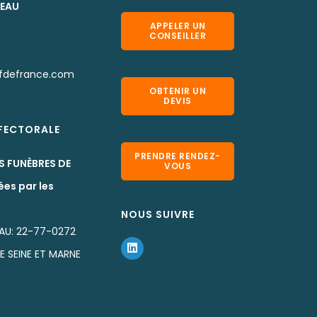
LEAU
APPELER UN
CONSEILLER
fdefrance.com
OBTENIR UN
DEVIS
EFECTORALE
PRENDRE RENDEZ-
S FUNÈBRES DE
VOUS
ées par les
NOUS SUIVRE
AU: 22-77-0272
DE SEINE ET MARNE