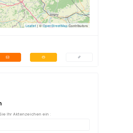
Leaflet
| ©
OpenStreetMap
Contributors
n
ie Ihr Aktenzeichen ein :