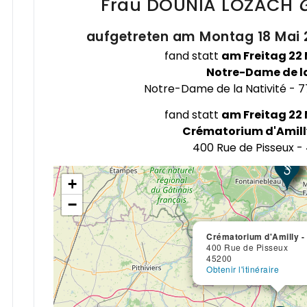
Frau DOUNIA
LOZACH
aufgetreten am Montag 18 Mai 2
fand statt
am Freitag 22 
Notre-Dame de la
Notre-Dame de la 
Notre-Dame de la Nativité - 
Notre-Dame de la N
77250
fand statt
am Freitag 22 
Obtenir l'itinéraire
Crématorium d'Amill
400 Rue de Pisseux -
+
−
Crématorium d'Amilly -
400 Rue de Pisseux
45200
Obtenir l'itinéraire