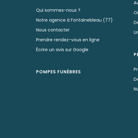
A
Qui sommes-nous ?
O
Notre agence à Fontainebleau (77)
D
Nous contacter
U
Prendre rendez-vous en ligne
Écrire un avis sur Google
P
P
POMPES FUNÈBRES
D
N