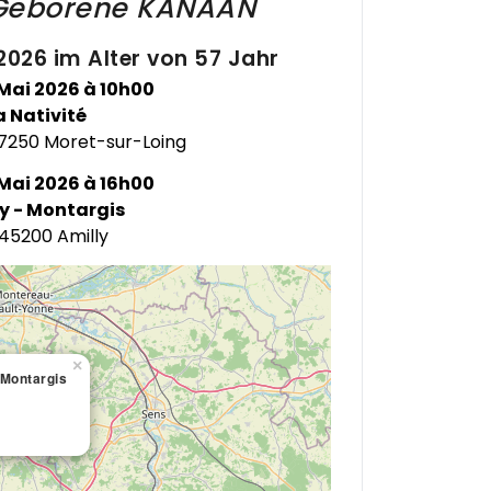
Geborene
KANAAN
026 im Alter von 57 Jahr
Mai 2026 à 10h00
 Nativité
×
Nativité
77250 Moret-sur-Loing
ativité
Mai 2026 à 16h00
y - Montargis
 45200 Amilly
×
 Montargis