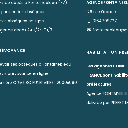
vis de décès à Fontainebleau (77)
AGENCE FONTAINEB
rganiser des obsèques
129 rue Grande
evis obsèques en ligne
0164708727
rgence décès 24H/24 7J/7
fontainebleau@p
RÉVOYANCE
HABILITATION PR
révoir ses obsèques à Fontainebleau
Les agences POMPE
evis prévoyance en ligne
FRANCE sont habilit
uméro ORIAS BC FUNERAIRES : 20005060
préfectures.
Agence FONTAINEBLE
délivrée par PREFET 