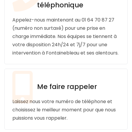
téléphonique
SERVICES & ARTICLES
Appelez-nous maintenant au 01 64 70 87 27
Entretien de sépulture
NOTRE AGENCE
(numéro non surtaxé) pour une prise en
Livraison de Fleurs Naturelles
charge immédiate. Nos équipes se tiennent à
ESPACE FAMILLE
votre disposition 24h/24 et 7j/7 pour une
Livraison de plaques
intervention à Fontainebleau et ses alentours.
Nos capitons funéraires
Nos cercueils
Nos fleurs naturelles
Me faire rappeler
Nos monuments
Nos urnes funéraires
Laissez nous votre numéro de téléphone et
choisissez le meilleur moment pour que nous
Rapatriement
puissions vous rappeler.
Services aux familles