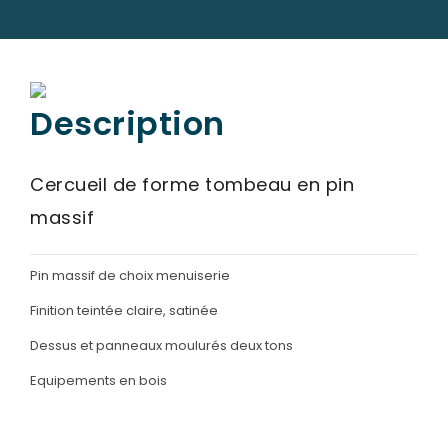
SERVICES & ARTICLES
Entretien de sépulture
NOTRE AGENCE
Description
Livraison de Fleurs Naturelles
ESPACE FAMILLE
Livraison de plaques
Cercueil de forme tombeau en pin
Nos capitons funéraires
massif
Nos cercueils
Nos fleurs naturelles
Pin massif de choix menuiserie
Nos monuments
Finition teintée claire, satinée
Nos urnes funéraires
Dessus et panneaux moulurés deux tons
Rapatriement
Equipements en bois
Services aux familles