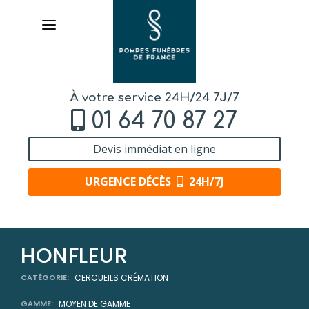
À votre service 24H/24 7J/7
01 64 70 87 27
Devis immédiat en ligne
URGENCE DÉCÈS
24H/7J
AVIS DE DÉCÈS
HONFLEUR
ORGANISER DES OBSÈQUES
CATÉGORIE:
CERCUEILS CRÉMATION
GAMME:
MOYEN DE GAMME
PRÉVOIR SES OBSÈQUES