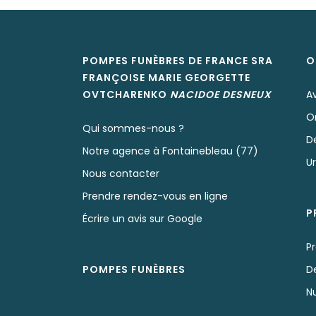
POMPES FUNÈBRES DE FRANCE SRA
O
FRANÇOISE MARIE GEORGETTE
OVTCHARENKO
NACIDOE
DESNEUX
A
O
Qui sommes-nous ?
D
Notre agence à Fontainebleau (77)
U
Nous contacter
Prendre rendez-vous en ligne
P
Écrire un avis sur Google
P
POMPES FUNÈBRES
D
N