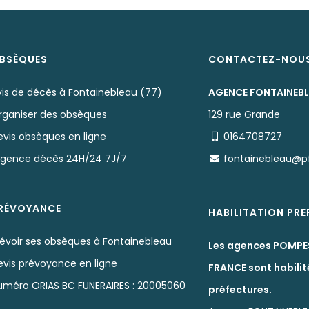
BSÈQUES
CONTACTEZ-NOU
vis de décès à Fontainebleau (77)
AGENCE FONTAINEB
rganiser des obsèques
129 rue Grande
evis obsèques en ligne
0164708727
rgence décès 24H/24 7J/7
fontainebleau@p
RÉVOYANCE
HABILITATION PR
révoir ses obsèques à Fontainebleau
Les agences POMPE
evis prévoyance en ligne
FRANCE sont habilit
uméro ORIAS BC FUNERAIRES : 20005060
préfectures.