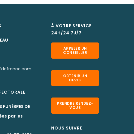
S
À VOTRE SERVICE
24H/24 7J/7
LEAU
APPELER UN
CONSEILLER
fdefrance.com
OBTENIR UN
DEVIS
EFECTORALE
PRENDRE RENDEZ-
S FUNÈBRES DE
VOUS
ées par les
NOUS SUIVRE