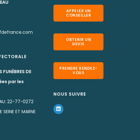
LEAU
APPELER UN
CONSEILLER
fdefrance.com
OBTENIR UN
DEVIS
EFECTORALE
PRENDRE RENDEZ-
S FUNÈBRES DE
VOUS
ées par les
NOUS SUIVRE
AU: 22-77-0272
DE SEINE ET MARNE