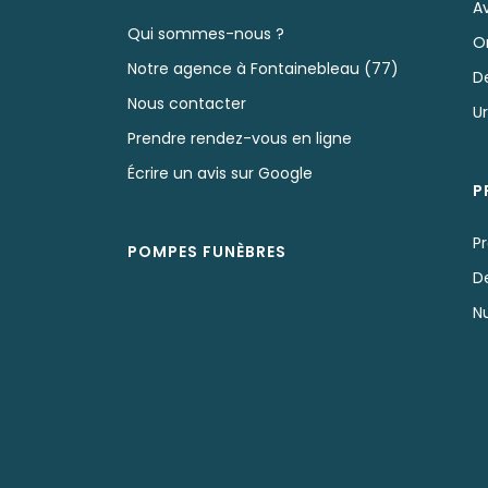
A
Qui sommes-nous ?
O
Notre agence à Fontainebleau (77)
D
Nous contacter
U
Prendre rendez-vous en ligne
Écrire un avis sur Google
P
P
POMPES FUNÈBRES
D
N