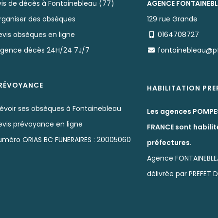
vis de décès à Fontainebleau (77)
AGENCE FONTAINEB
rganiser des obsèques
129 rue Grande
evis obsèques en ligne
0164708727
rgence décès 24H/24 7J/7
fontainebleau@p
RÉVOYANCE
HABILITATION PR
révoir ses obsèques à Fontainebleau
Les agences POMPE
evis prévoyance en ligne
FRANCE sont habilit
uméro ORIAS BC FUNERAIRES : 20005060
préfectures.
Agence FONTAINEBLE
délivrée par PREFET 