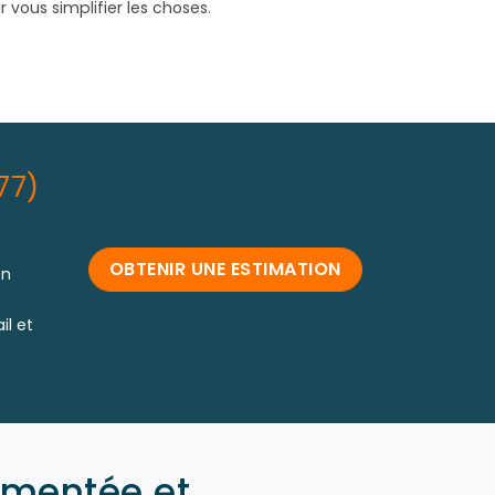
vous simplifier les choses.
77)
OBTENIR UNE ESTIMATION
en
il et
imentée et